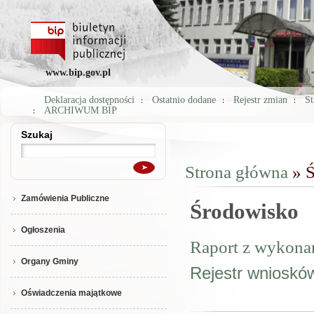
www.bip.gov.pl
Deklaracja dostępności
Ostatnio dodane
Rejestr zmian
St
ARCHIWUM BIP
Szukaj
Szukaj
Strona główna
» Ś
Jesteś tutaj
Zamówienia Publiczne
Środowisko
Ogłoszenia
Raport z wykona
Organy Gminy
Rejestr wnioskó
Oświadczenia majątkowe