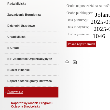
Rada Miejska
Osoba odpowiedzialna za treś
Osoba publikująca:
Jolan
Zarządzenia Burmistrza
Data publikacji:
2025-0
Dzienniki Urzędowe
Data modyfikacji:
2025-
Ilość wyświetleń:
1046
Urząd Miejski
Pokaż
rejestr zmian
E-Urząd
BIP Jednostek Organizacyjnych
Budżet i finanse
Raport o stanie gminy Drzewica
Środowisko
Raport z wykonania Programu
Ochrony Środowiska