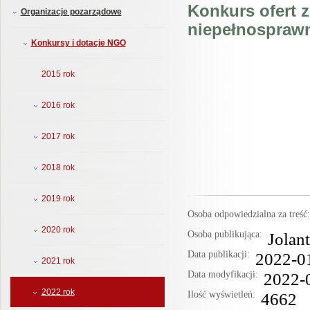
Konkurs ofert z
Organizacje pozarządowe
niepełnosprawn
Konkursy i dotacje NGO
2015 rok
2016 rok
2017 rok
2018 rok
2019 rok
Osoba odpowiedzialna za treś
2020 rok
Osoba publikująca:
Jolan
Data publikacji:
2022-0
2021 rok
Data modyfikacji:
2022-
2022 rok
Ilość wyświetleń:
4662