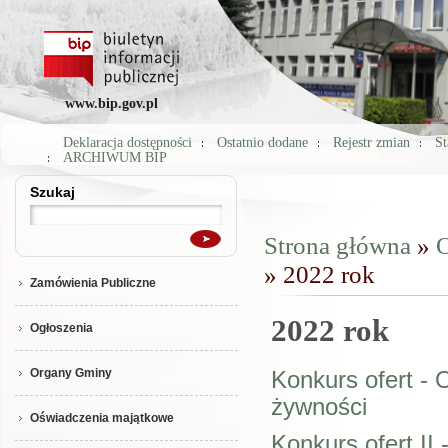
www.bip.gov.pl
Deklaracja dostępności
Ostatnio dodane
Rejestr zmian
St
ARCHIWUM BIP
Szukaj
Szukaj
Strona główna
»
O
Jesteś tutaj
» 2022 rok
Zamówienia Publiczne
2022 rok
Ogłoszenia
Organy Gminy
Konkurs ofert - 
żywności
Oświadczenia majątkowe
Konkurs ofert II