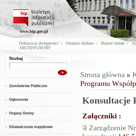
www.bip.gov.pl
Deklaracja dostępności
Ostatnio dodane
Rejestr zmian
St
ARCHIWUM BIP
Szukaj
Szukaj
Strona główna
»
K
Jesteś tutaj
Programu Współpr
Zamówienia Publiczne
Konsultacje
Ogłoszenia
Organy Gminy
Załączniki :
Zarządzenie Nr
Oświadczenia majątkowe