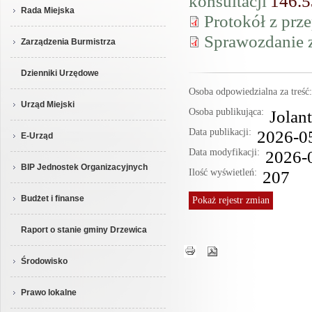
konsultacji
146.
Rada Miejska
Protokół z prz
Sprawozdanie z
Zarządzenia Burmistrza
Dzienniki Urzędowe
Osoba odpowiedzialna za treś
Urząd Miejski
Osoba publikująca:
Jolan
Data publikacji:
2026-0
E-Urząd
Data modyfikacji:
2026-
BIP Jednostek Organizacyjnych
Ilość wyświetleń:
207
Budżet i finanse
Pokaż
rejestr zmian
Raport o stanie gminy Drzewica
Środowisko
Prawo lokalne