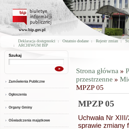
www.bip.gov.pl
Deklaracja dostępności
Ostatnio dodane
Rejestr zmian
St
ARCHIWUM BIP
Szukaj
Szukaj
Strona główna
»
P
Jesteś tutaj
przestrzenne
»
Mi
Zamówienia Publiczne
MPZP 05
Ogłoszenia
MPZP 05
Organy Gminy
Uchwała Nr XIII/
Oświadczenia majątkowe
sprawie zmiany 