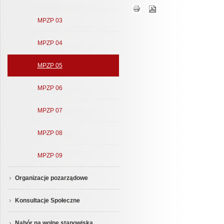
MPZP 03
MPZP 04
MPZP 05
MPZP 06
MPZP 07
MPZP 08
MPZP 09
Organizacje pozarządowe
Konsultacje Społeczne
Nabór na wolne stanowiska