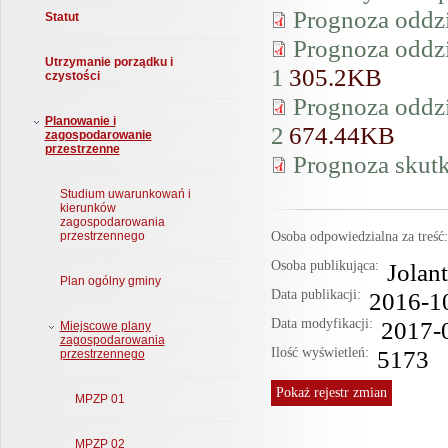
Prognoza oddz
Statut
Prognoza oddzi
Utrzymanie porządku i
1
305.2KB
czystości
Prognoza oddzi
Planowanie i
2
674.44KB
zagospodarowanie
przestrzenne
Prognoza skut
Studium uwarunkowań i
kierunków
zagospodarowania
Osoba odpowiedzialna za treś
przestrzennego
Osoba publikująca:
Jolan
Plan ogólny gminy
Data publikacji:
2016-1
Data modyfikacji:
2017-
Miejscowe plany
zagospodarowania
Ilość wyświetleń:
5173
przestrzennego
Pokaż
rejestr zmian
MPZP 01
MPZP 02