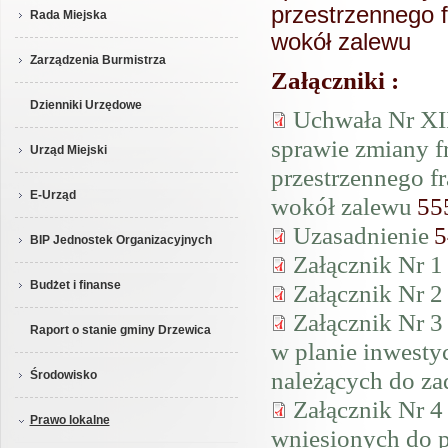
przestrzennego f
Rada Miejska
wokół zalewu
Zarządzenia Burmistrza
Załączniki :
Dzienniki Urzędowe
Uchwała Nr XII
sprawie zmiany 
Urząd Miejski
przestrzennego f
E-Urząd
wokół zalewu
55
Uzasadnienie
5
BIP Jednostek Organizacyjnych
Załącznik Nr 1 
Budżet i finanse
Załącznik Nr 2 
Załącznik Nr 3 
Raport o stanie gminy Drzewica
w planie inwestyc
należących do z
Środowisko
Załącznik Nr 4
Prawo lokalne
wniesionych do p