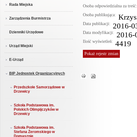
Rada Miejska
Osoba odpowiedzialna za treś
Osoba publikująca:
Krzys
Zarządzenia Burmistrza
Data publikacji:
2016-0
Dzienniki Urzędowe
Data modyfikacji:
2016-
Ilość wyświetleń:
4419
Urząd Miejski
Pokaż
rejestr zmian
E-Urząd
BIP Jednostek Organizacyjnych
Przedszkole Samorządowe w
Drzewicy
Szkoła Podstawowa im.
Polskich Olimpijczyków w
Drzewicy
Szkoła Podstawowa im.
Stefana Żeromskiego w
Domasznie