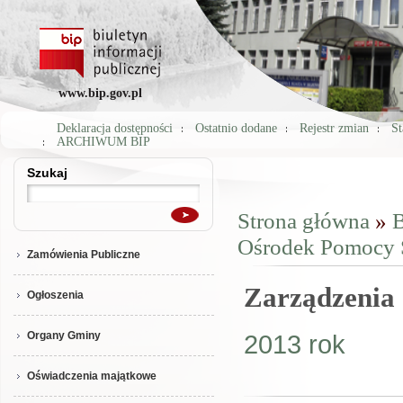
www.bip.gov.pl
Deklaracja dostępności
Ostatnio dodane
Rejestr zmian
St
ARCHIWUM BIP
Szukaj
Szukaj
Strona główna
»
B
Jesteś tutaj
Ośrodek Pomocy 
Zamówienia Publiczne
Zarządzenia
Ogłoszenia
Organy Gminy
2013 rok
Oświadczenia majątkowe