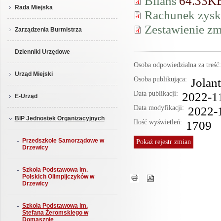
Bilans
64.33K
Rada Miejska
Rachunek zyskó
Zestawienie zm
Zarządzenia Burmistrza
Dzienniki Urzędowe
Osoba odpowiedzialna za treś
Urząd Miejski
Osoba publikująca:
Jolan
Data publikacji:
2022-1
E-Urząd
Data modyfikacji:
2022-
BIP Jednostek Organizacyjnych
Ilość wyświetleń:
1709
Przedszkole Samorządowe w
Pokaż
rejestr zmian
Drzewicy
Szkoła Podstawowa im.
Polskich Olimpijczyków w
Drzewicy
Szkoła Podstawowa im.
Stefana Żeromskiego w
Domasznie