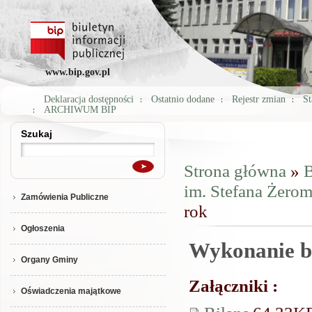
www.bip.gov.pl
Deklaracja dostępności
Ostatnio dodane
Rejestr zmian
St
ARCHIWUM BIP
Szukaj
Szukaj
Strona główna
»
B
Jesteś tutaj
im. Stefana Żero
Zamówienia Publiczne
rok
Ogłoszenia
Wykonanie b
Organy Gminy
Załączniki :
Oświadczenia majątkowe