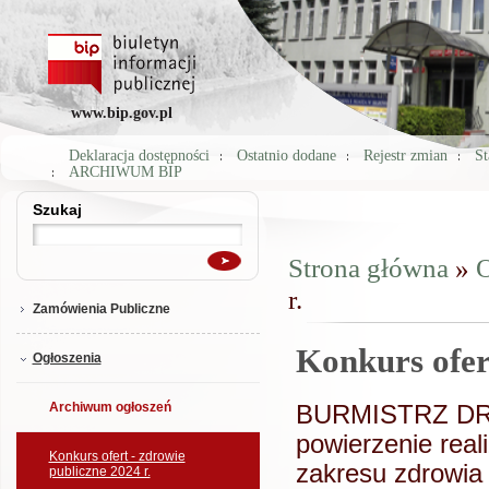
www.bip.gov.pl
Deklaracja dostępności
Ostatnio dodane
Rejestr zmian
St
ARCHIWUM BIP
Szukaj
Szukaj
Strona główna
»
O
Jesteś tutaj
r.
Zamówienia Publiczne
Konkurs ofert
Ogłoszenia
Archiwum ogłoszeń
BURMISTRZ DRZE
powierzenie real
Konkurs ofert - zdrowie
zakresu zdrowia
publiczne 2024 r.