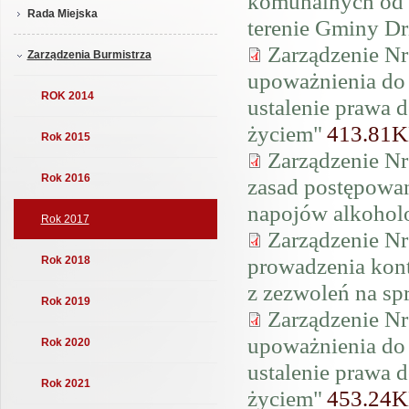
komunalnych od w
Rada Miejska
terenie Gminy D
Zarządzenie Nr
Zarządzenia Burmistrza
upoważnienia do
ROK 2014
ustalenie prawa 
życiem"
413.81
Rok 2015
Zarządzenie Nr
Rok 2016
zasad postępowa
napojów alkoho
Rok 2017
Zarządzenie Nr
prowadzenia kont
Rok 2018
z zezwoleń na s
Rok 2019
Zarządzenie Nr
upoważnienia do
Rok 2020
ustalenie prawa 
Rok 2021
życiem"
453.24