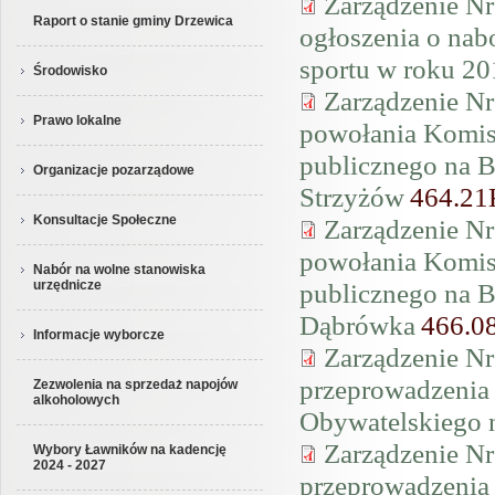
Zarządzenie Nr
Raport o stanie gminy Drzewica
ogłoszenia o nab
sportu w roku 20
Środowisko
Zarządzenie Nr
Prawo lokalne
powołania Komisj
publicznego na 
Organizacje pozarządowe
Strzyżów
464.2
Konsultacje Społeczne
Zarządzenie Nr
powołania Komisj
Nabór na wolne stanowiska
publicznego na 
urzędnicze
Dąbrówka
466.0
Informacje wyborcze
Zarządzenie Nr
przeprowadzenia 
Zezwolenia na sprzedaż napojów
alkoholowych
Obywatelskiego 
Zarządzenie Nr
Wybory Ławników na kadencję
2024 - 2027
przeprowadzenia 