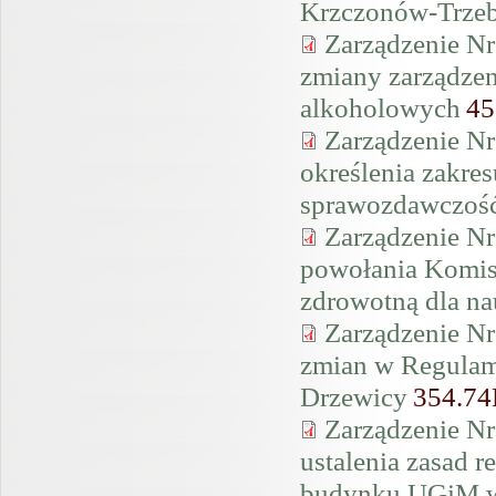
Krzczonów-Trzeb
Zarządzenie Nr
zmiany zarządzen
alkoholowych
45
Zarządzenie Nr
określenia zakre
sprawozdawczość
Zarządzenie Nr
powołania Komis
zdrowotną dla na
Zarządzenie Nr
zmian w Regulam
Drzewicy
354.7
Zarządzenie Nr
ustalenia zasad r
budynku UGiM w