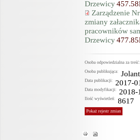
Drzewicy
457.5
Zarządzenie Nr
zmiany załacznik
pracowników sa
Drzewicy
477.8
Osoba odpowiedzialna za treś
Osoba publikująca:
Jolan
Data publikacji:
2017-0
Data modyfikacji:
2018-
Ilość wyświetleń:
8617
Pokaż
rejestr zmian