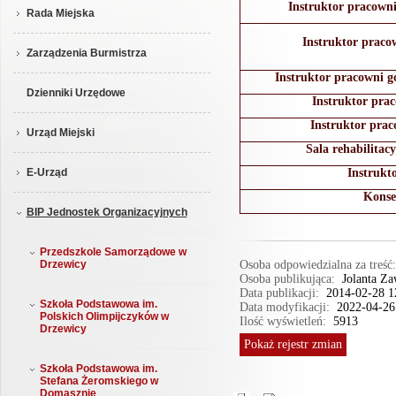
Instruktor pracowni
Rada Miejska
Instruktor prac
Zarządzenia Burmistrza
Instruktor pracowni 
Dzienniki Urzędowe
Instruktor prac
Instruktor prac
Urząd Miejski
Sala rehabilitacy
Instrukt
E-Urząd
Konse
BIP Jednostek Organizacyjnych
Przedszkole Samorządowe w
Osoba odpowiedzialna za treś
Drzewicy
Osoba publikująca:
Jolanta Z
Data publikacji:
2014-02-28 1
Szkoła Podstawowa im.
Data modyfikacji:
2022-04-26
Polskich Olimpijczyków w
Ilość wyświetleń:
5913
Drzewicy
Pokaż
rejestr zmian
Szkoła Podstawowa im.
Stefana Żeromskiego w
Domasznie