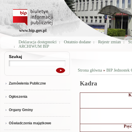
www.bip.gov.pl
Deklaracja dostępności
Ostatnio dodane
Rejestr zmian
St
ARCHIWUM BIP
Szukaj
Szukaj
Strona główna
»
BIP Jednostek 
Jesteś tutaj
Kadra
Zamówienia Publiczne
K
Ogłoszenia
Organy Gminy
Oświadczenia majątkowe
Psyc