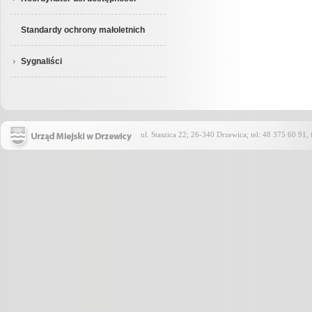
Standardy ochrony małoletnich
Sygnaliści
ul. Staszica 22; 26-340 Drzewica; tel: 48 375 60 91,