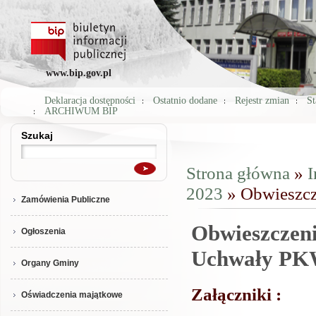
www.bip.gov.pl
Deklaracja dostępności
Ostatnio dodane
Rejestr zmian
St
ARCHIWUM BIP
Szukaj
Szukaj
Strona główna
»
I
Jesteś tutaj
2023
» Obwieszcz
Zamówienia Publiczne
Obwieszczeni
Ogłoszenia
Uchwały P
Organy Gminy
Załączniki :
Oświadczenia majątkowe