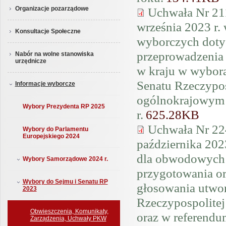
Uchwała Nr 21
Organizacje pozarządowe
września 2023 r
Konsultacje Społeczne
wyborczych dotyc
przeprowadzenia
Nabór na wolne stanowiska
urzędnicze
w kraju w wybora
Senatu Rzeczypos
Informacje wyborcze
ogólnokrajowym 
Wybory Prezydenta RP 2025
r.
625.28KB
Uchwała Nr 22
Wybory do Parlamentu
Europejskiego 2024
października 202
dla obwodowych 
Wybory Samorządowe 2024 r.
przygotowania o
Wybory do Sejmu i Senatu RP
głosowania utwo
2023
Rzeczypospolitej 
Obwieszczenia, Komunikaty,
oraz w referend
Zarządzenia, Uchwały PKW