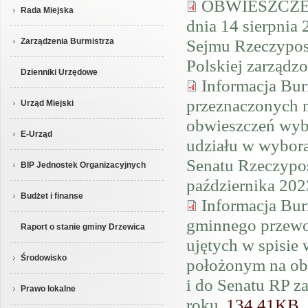
OBWIESZCZE
Rada Miejska
dnia 14 sierpnia
Sejmu Rzeczyposp
Zarządzenia Burmistrza
Polskiej zarządzo
Dzienniki Urzędowe
Informacja Bur
przeznaczonych 
Urząd Miejski
obwieszczeń wyb
E-Urząd
udziału w wybora
Senatu Rzeczypos
BIP Jednostek Organizacyjnych
października 202
Budżet i finanse
Informacja Bur
gminnego przewo
Raport o stanie gminy Drzewica
ujętych w spisi
Środowisko
położonym na ob
i do Senatu RP z
Prawo lokalne
roku.
134.41KB