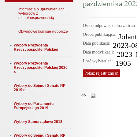
października 2023
Informacja o uprawnieniach
wyborców z
niepełnosprawnością
Osoba odpowiedzialna za treś
Obwodowe komisje wyborcze
Osoba publikująca:
Jolan
Data publikacji:
2023-0
Wybory Prezydenta
Rzeczypospolitej Polskiej
Data modyfikacji:
2023-
Ilość wyświetleń:
1905
Wybory Prezydenta
Rzeczypospolitej Polskiej 2020
r.
Pokaż
rejestr zmian
Wybory do Sejmu i Senatu RP
2019 r.
Wybory do Parlamentu
Europejskiego 2019
Wybory Samorządowe 2018
Wybory do Sejmu i Senatu RP