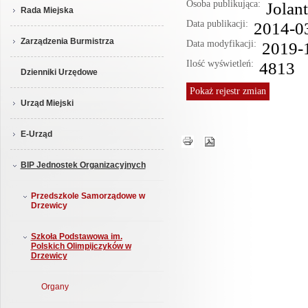
Osoba publikująca:
Jolan
Rada Miejska
Data publikacji:
2014-0
Zarządzenia Burmistrza
Data modyfikacji:
2019-
Ilość wyświetleń:
4813
Dzienniki Urzędowe
Pokaż
rejestr zmian
Urząd Miejski
E-Urząd
BIP Jednostek Organizacyjnych
Przedszkole Samorządowe w
Drzewicy
Szkoła Podstawowa im.
Polskich Olimpijczyków w
Drzewicy
Organy