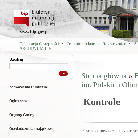
www.bip.gov.pl
Deklaracja dostępności
Ostatnio dodane
Rejestr zmian
St
ARCHIWUM BIP
Szukaj
Szukaj
Strona główna
»
B
Jesteś tutaj
im. Polskich Oli
Zamówienia Publiczne
Kontrole
Ogłoszenia
Organy Gminy
Oświadczenia majątkowe
Osoba odpowiedzialna za treś