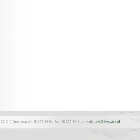
2; 26-340 Drzewica; tel: 48 375 60 91, fax: 48 375 66 41, e-mail:
ugm@drzewica.pl