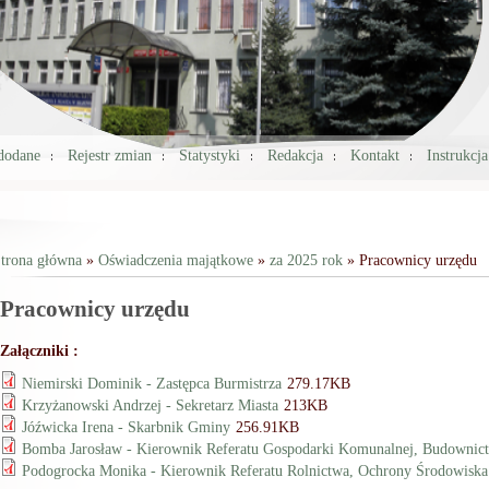
 dodane
Rejestr zmian
Statystyki
Redakcja
Kontakt
Instrukcj
trona główna
»
Oświadczenia majątkowe
»
za 2025 rok
» Pracownicy urzędu
Jesteś tutaj
Pracownicy urzędu
Załączniki :
Niemirski Dominik - Zastępca Burmistrza
279.17KB
Krzyżanowski Andrzej - Sekretarz Miasta
213KB
Jóźwicka Irena - Skarbnik Gminy
256.91KB
Bomba Jarosław - Kierownik Referatu Gospodarki Komunalnej, Budownictw
Podogrocka Monika - Kierownik Referatu Rolnictwa, Ochrony Środowiska