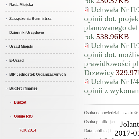
rok
230.57KB
Rada Miejska
Uchwała Nr II
opinii dot. proj
Zarządzenia Burmistrza
planowanego def
Dzienniki Urzędowe
rok
538.96KB
Uchwała Nr II
Urząd Miejski
opinii dot. możl
E-Urząd
prawidłowości p
Drzewicy
329.9
BIP Jednostek Organizacyjnych
Uchwała Nr I/
opinii z wykonan
Budżet i finanse
Budżet
Osoba odpowiedzialna za treś
Opinie RIO
Osoba publikująca:
Jolan
ROK 2014
Data publikacji:
2017-0