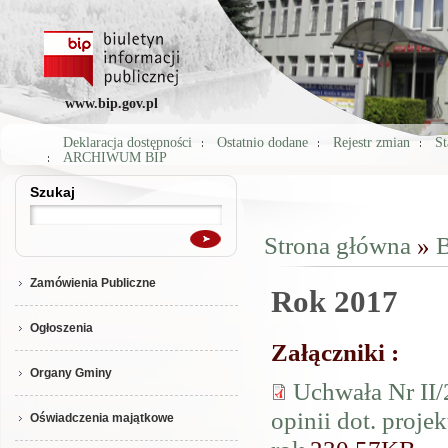
www.bip.gov.pl
Deklaracja dostępności
Ostatnio dodane
Rejestr zmian
St
ARCHIWUM BIP
Szukaj
Szukaj
Strona główna
»
B
Jesteś tutaj
Zamówienia Publiczne
Rok 2017
Ogłoszenia
Załączniki :
Organy Gminy
Uchwała Nr II
opinii dot. proj
Oświadczenia majątkowe