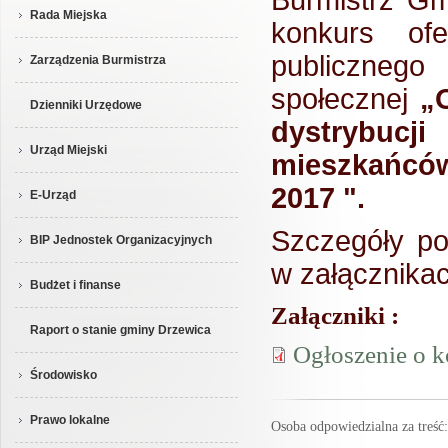
Rada Miejska
konkurs ofe
publicz
Zarządzenia Burmistrza
społecznej
„O
Dzienniki Urzędowe
dystrybucj
Urząd Miejski
mieszkańcó
2017
".
E-Urząd
Szczegóły po
BIP Jednostek Organizacyjnych
w załącznika
Budżet i finanse
Załączniki :
Raport o stanie gminy Drzewica
Ogłoszenie o k
Środowisko
Prawo lokalne
Osoba odpowiedzialna za treś