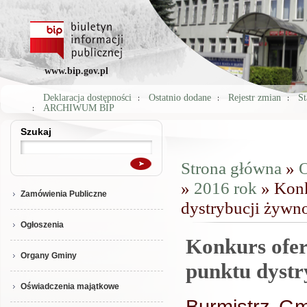
www.bip.gov.pl
Deklaracja dostępności
Ostatnio dodane
Rejestr zmian
St
ARCHIWUM BIP
Szukaj
Szukaj
Strona główna
»
O
Jesteś tutaj
»
2016 rok
» Konk
Zamówienia Publiczne
dystrybucji żywn
Ogłoszenia
Konkurs ofer
Organy Gminy
punktu dystr
Oświadczenia majątkowe
Burmistrz Gm