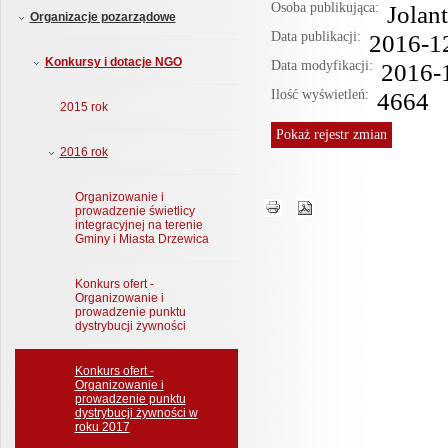
Osoba publikująca:
Jolan
Organizacje pozarządowe
Data publikacji:
2016-1
Konkursy i dotacje NGO
Data modyfikacji:
2016-
Ilość wyświetleń:
4664
2015 rok
Pokaż
rejestr zmian
2016 rok
Organizowanie i
prowadzenie świetlicy
integracyjnej na terenie
Gminy i Miasta Drzewica
Konkurs ofert -
Organizowanie i
prowadzenie punktu
dystrybucji żywności
Konkurs ofert -
Organizowanie i
prowadzenie punktu
dystrybucji żywności w
roku 2017