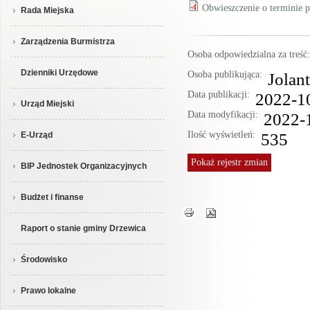
Obwieszczenie o terminie
Rada Miejska
Zarządzenia Burmistrza
Osoba odpowiedzialna za treś
Dzienniki Urzędowe
Osoba publikująca:
Jolan
Data publikacji:
2022-1
Urząd Miejski
Data modyfikacji:
2022-
Ilość wyświetleń:
535
E-Urząd
Pokaż
rejestr zmian
BIP Jednostek Organizacyjnych
Budżet i finanse
Raport o stanie gminy Drzewica
Środowisko
Prawo lokalne