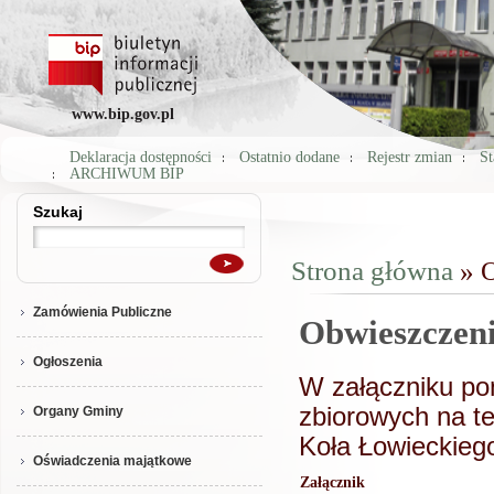
www.bip.gov.pl
Deklaracja dostępności
Ostatnio dodane
Rejestr zmian
St
ARCHIWUM BIP
Szukaj
Szukaj
Strona główna
» O
Jesteś tutaj
Zamówienia Publiczne
Obwieszczeni
Ogłoszenia
W załączniku pon
zbiorowych na te
Organy Gminy
Koła Łowieckieg
Oświadczenia majątkowe
Załącznik